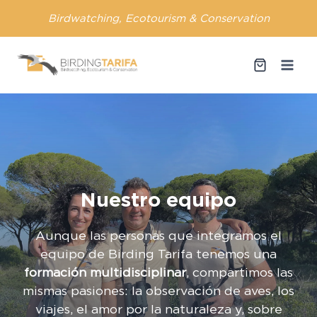
Saltar
Birdwatching, Ecotourism & Conservation
al
contenido
Nuestro equipo
Aunque las personas que integramos el
equipo de Birding Tarifa tenemos una
formación multidisciplinar
, compartimos las
mismas pasiones: la observación de aves, los
viajes, el amor por la naturaleza y, sobre