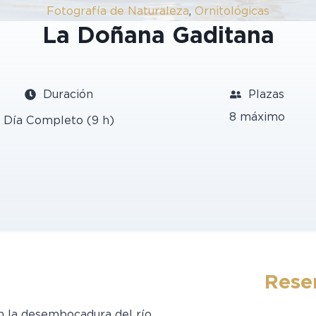
Fotografía de Naturaleza
,
Ornitológicas
La Doñana Gaditana
Duración
Plazas
8 máximo
Día Completo (9 h)
Rese
en la desembocadura del río