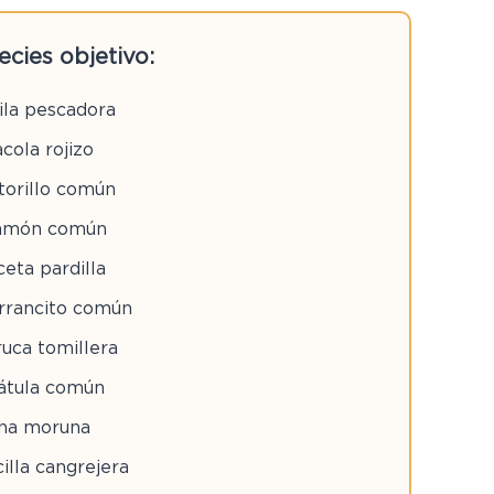
ecies objetivo:
ila pescadora
cola rojizo
torillo común
amón común
eta pardilla
rrancito común
ruca tomillera
átula común
ha moruna
illa cangrejera