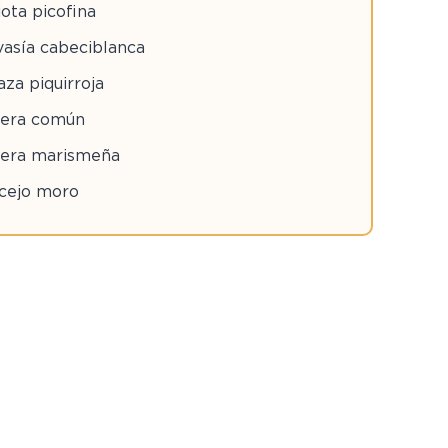
ota picofina
vasía cabeciblanca
za piquirroja
rera común
rera marismeña
cejo moro