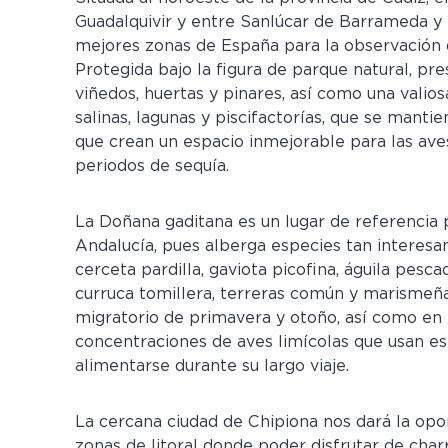
Guadalquivir y entre Sanlúcar de Barrameda y 
mejores zonas de España para la observación 
Protegida bajo la figura de parque natural, pr
viñedos, huertas y pinares, así como una valio
salinas, lagunas y piscifactorías, que se mant
que crean un espacio inmejorable para las ave
periodos de sequía.
La Doñana gaditana es un lugar de referencia 
Andalucía, pues alberga especies tan interesa
cerceta pardilla, gaviota picofina, águila pesc
curruca tomillera, terreras común y marismeña,
migratorio de primavera y otoño, así como en 
concentraciones de aves limícolas que usan es
alimentarse durante su largo viaje.
La cercana ciudad de Chipiona nos dará la opor
zonas de litoral donde poder disfrutar de char