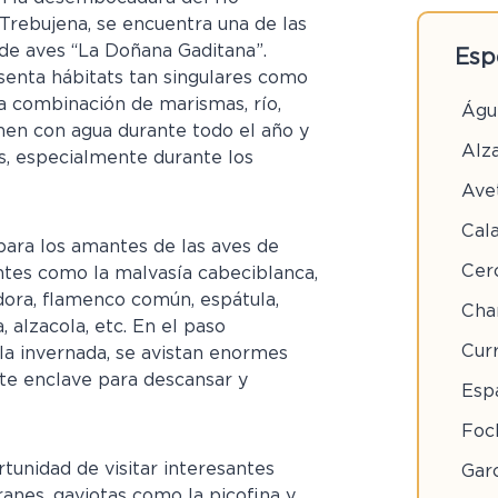
Trebujena, se encuentra una de las
de aves “La Doñana Gaditana”.
Esp
esenta hábitats tan singulares como
sa combinación de marismas, río,
Águ
ienen con agua durante todo el año y
Alza
s, especialmente durante los
Ave
Cal
para los amantes de las aves de
Cerc
ntes como la malvasía cabeciblanca,
adora, flamenco común, espátula,
Cha
 alzacola, etc. En el paso
Cur
la invernada, se avistan enormes
te enclave para descansar y
Esp
Foc
tunidad de visitar interesantes
Garc
ranes, gaviotas como la picofina y