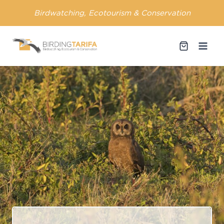
Saltar
Birdwatching, Ecotourism & Conservation
al
contenido